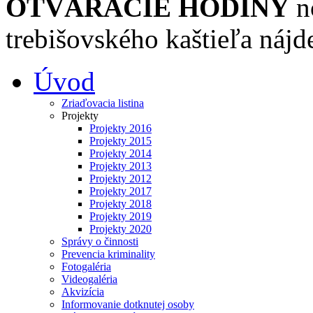
OTVÁRACIE HODINY
n
trebišovského kaštieľa nájd
Úvod
Zriaďovacia listina
Projekty
Projekty 2016
Projekty 2015
Projekty 2014
Projekty 2013
Projekty 2012
Projekty 2017
Projekty 2018
Projekty 2019
Projekty 2020
Správy o činnosti
Prevencia kriminality
Fotogaléria
Videogaléria
Akvizícia
Informovanie dotknutej osoby