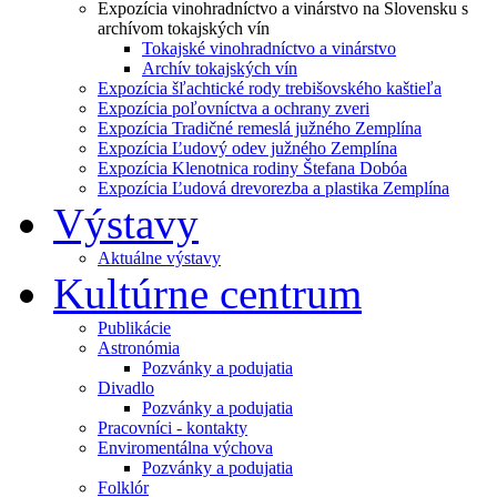
Expozícia vinohradníctvo a vinárstvo na Slovensku s
archívom tokajských vín
Tokajské vinohradníctvo a vinárstvo
Archív tokajských vín
Expozícia šľachtické rody trebišovského kaštieľa
Expozícia poľovníctva a ochrany zveri
Expozícia Tradičné remeslá južného Zemplína
Expozícia Ľudový odev južného Zemplína
Expozícia Klenotnica rodiny Štefana Dobóa
Expozícia Ľudová drevorezba a plastika Zemplína
Výstavy
Aktuálne výstavy
Kultúrne centrum
Publikácie
Astronómia
Pozvánky a podujatia
Divadlo
Pozvánky a podujatia
Pracovníci - kontakty
Enviromentálna výchova
Pozvánky a podujatia
Folklór