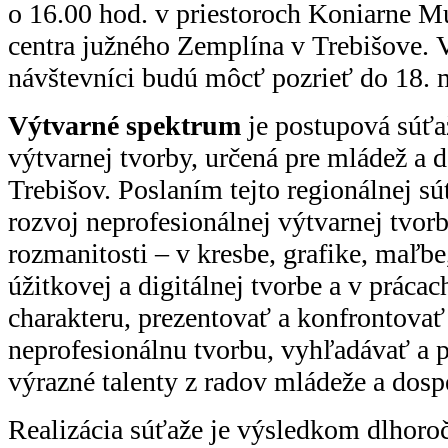
o 16.00 hod. v priestoroch Koniarne M
centra južného Zemplína v Trebišove. V
návštevníci budú môcť pozrieť do 18. 
Výtvarné spektrum
je postupová súťa
výtvarnej tvorby, určená pre mládež a 
Trebišov. Poslaním tejto regionálnej s
rozvoj neprofesionálnej výtvarnej tvorb
rozmanitosti – v kresbe, grafike, maľbe,
úžitkovej a digitálnej tvorbe a v práca
charakteru, prezentovať a konfrontovať
neprofesionálnu tvorbu, vyhľadávať a
výrazné talenty z radov mládeže a dosp
Realizácia súťaže je výsledkom dlhoro