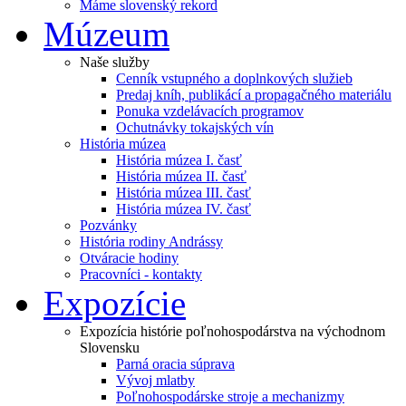
Máme slovenský rekord
Múzeum
Naše služby
Cenník vstupného a doplnkových služieb
Predaj kníh, publikácí a propagačného materiálu
Ponuka vzdelávacích programov
Ochutnávky tokajských vín
História múzea
História múzea I. časť
História múzea II. časť
História múzea III. časť
História múzea IV. časť
Pozvánky
História rodiny Andrássy
Otváracie hodiny
Pracovníci - kontakty
Expozície
Expozícia histórie poľnohospodárstva na východnom
Slovensku
Parná oracia súprava
Vývoj mlatby
Poľnohospodárske stroje a mechanizmy