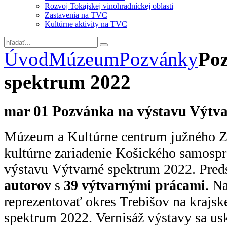
Rozvoj Tokajskej vinohradníckej oblasti
Zastavenia na TVC
Kultúrne aktivity na TVC
Úvod
Múzeum
Pozvánky
Poz
spektrum 2022
mar
01
Pozvánka na výstavu Výtv
Múzeum a Kultúrne centrum južného Z
kultúrne zariadenie Košického samosprá
výstavu Výtvarné spektrum 2022. Preds
autorov
s
39 výtvarnými prácami
. N
reprezentovať okres Trebišov na krajsk
spektrum 2022. Vernisáž výstavy sa us