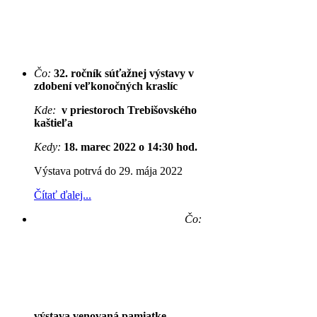
Čo:
32. ročník súťažnej výstavy v
zdobení veľkonočných kraslíc
Kde:
v priestoroch Trebišovského
kaštieľa
Kedy:
18. marec 2022 o 14:30 hod.
Výstava potrvá do 29. mája 2022
Čítať ďalej...
Čo:
výstava venovaná pamiatke