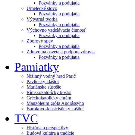
Pozvánky a podujatia
Umelecké slovo
Pozvánky a podujatia
Výtvarná tvorba
Pozvánky a podujatia
Výchovno vzdelávacia činnosť
Pozvánky a podujatia
Zborový spev
Pozvánky a podujatia
Zdravotná osveta a podpora zdravia
Pozvánky a podujatia
Pamiatky
Nížinný vodný hrad Parič
Pavlínsky kláštor
Mariánske súsošie
Rímskokatolícky kostol
Gréckokatolícky chrám
Mauzóleum grófa Andrássyho
Barokovo-klasicistický kaštieľ
TVC
História a perspektívy
Ľudová kultúra a tradície