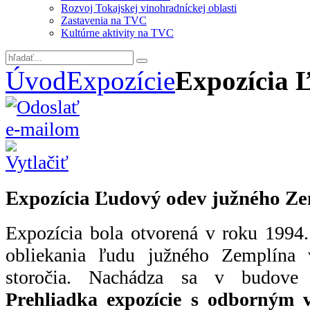
Rozvoj Tokajskej vinohradníckej oblasti
Zastavenia na TVC
Kultúrne aktivity na TVC
Úvod
Expozície
Expozícia 
Expozícia Ľudový odev južného Z
Expozícia bola otvorená v roku 1994
obliekania ľudu južného Zemplína 
storočia. Nachádza sa v budove 
Prehliadka expozície s odborným 