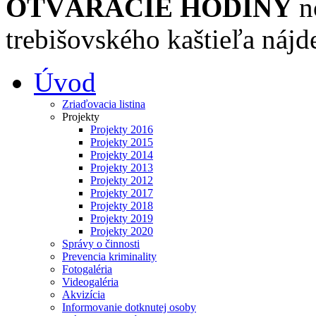
OTVÁRACIE HODINY
n
trebišovského kaštieľa nájd
Úvod
Zriaďovacia listina
Projekty
Projekty 2016
Projekty 2015
Projekty 2014
Projekty 2013
Projekty 2012
Projekty 2017
Projekty 2018
Projekty 2019
Projekty 2020
Správy o činnosti
Prevencia kriminality
Fotogaléria
Videogaléria
Akvizícia
Informovanie dotknutej osoby