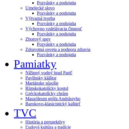
Pozvánky a podujatia
Umelecké slovo
Pozvánky a podujatia
Výtvarná tvorba
Pozvánky a podujatia
Výchovno vzdelávacia činnosť
Pozvánky a podujatia
Zborový spev
Pozvánky a podujatia
Zdravotná osveta a podpora zdravia
Pozvánky a podujatia
Pamiatky
Nížinný vodný hrad Parič
Pavlínsky kláštor
Mariánske súsošie
Rímskokatolícky kostol
Gréckokatolícky chrám
Mauzóleum grófa Andrássyho
Barokovo-klasicistický kaštieľ
TVC
História a perspektívy
Ľudová kultúra a tradície