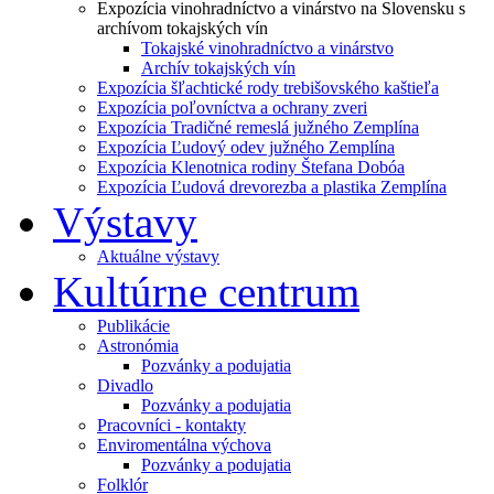
Expozícia vinohradníctvo a vinárstvo na Slovensku s
archívom tokajských vín
Tokajské vinohradníctvo a vinárstvo
Archív tokajských vín
Expozícia šľachtické rody trebišovského kaštieľa
Expozícia poľovníctva a ochrany zveri
Expozícia Tradičné remeslá južného Zemplína
Expozícia Ľudový odev južného Zemplína
Expozícia Klenotnica rodiny Štefana Dobóa
Expozícia Ľudová drevorezba a plastika Zemplína
Výstavy
Aktuálne výstavy
Kultúrne centrum
Publikácie
Astronómia
Pozvánky a podujatia
Divadlo
Pozvánky a podujatia
Pracovníci - kontakty
Enviromentálna výchova
Pozvánky a podujatia
Folklór