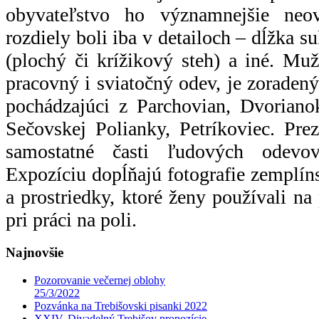
obyvateľstvo ho významnejšie neov
rozdiely boli iba v detailoch – dĺžka 
(plochý či krížikový steh) a iné. Mu
pracovný i sviatočný odev, je zoradený
pochádzajúci z Parchovian, Dvoriano
Sečovskej Polianky, Petríkoviec. Pre
samostatné časti ľudových odevo
Expozíciu dopĺňajú fotografie zemplí
a prostriedky, ktoré ženy používali na
pri práci na poli.
Najnovšie
Pozorovanie večernej oblohy
25/3/2022
Pozvánka na Trebišovski pisanki 2022
XXIV. Divadelný Trebišov propozície