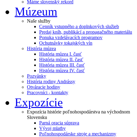
Máme slovenský rekord
Múzeum
Naše služby
Cenník vstupného a doplnkových služieb
Predaj kníh, publikácí a propagačného materiálu
Ponuka vzdelávacích programov
Ochutnávky tokajských vín
História múzea
História múzea I. časť
História múzea II. časť
História múzea III. časť
História múzea IV. časť
Pozvánky
História rodiny Andrássy
Otváracie hodiny
Pracovníci - kontakty
Expozície
Expozícia histórie poľnohospodárstva na východnom
Slovensku
Parná oracia súprava
Vývoj mlatby
Poľnohospodárske stroje a mechanizmy