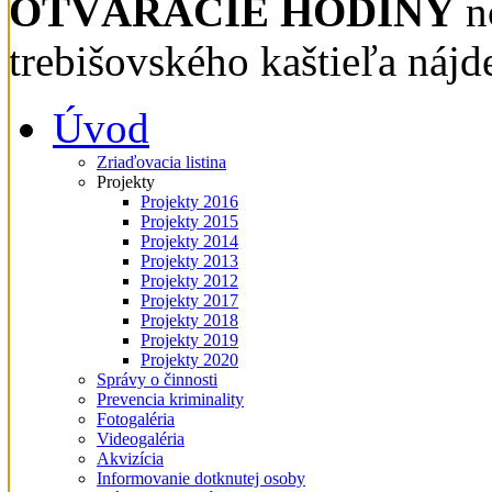
OTVÁRACIE HODINY
n
trebišovského kaštieľa nájd
Úvod
Zriaďovacia listina
Projekty
Projekty 2016
Projekty 2015
Projekty 2014
Projekty 2013
Projekty 2012
Projekty 2017
Projekty 2018
Projekty 2019
Projekty 2020
Správy o činnosti
Prevencia kriminality
Fotogaléria
Videogaléria
Akvizícia
Informovanie dotknutej osoby