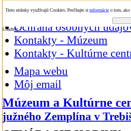
nedeľa, 09. august 2026
Tieto stránky využívajú Cookies. Prečítajte si
informácie
o tom, ako 
Rozumiem 
Ochrana osobných údajo
Loading...
Kontakty - Múzeum
Kontakty - Kultúrne cen
Mapa webu
Môj email
Múzeum a Kultúrne ce
južného Zemplína v Trebi