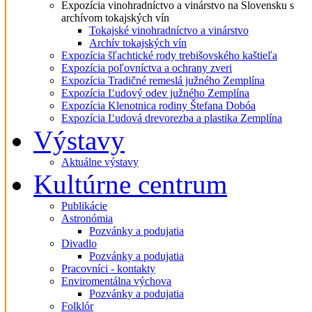
Expozícia vinohradníctvo a vinárstvo na Slovensku s
archívom tokajských vín
Tokajské vinohradníctvo a vinárstvo
Archív tokajských vín
Expozícia šľachtické rody trebišovského kaštieľa
Expozícia poľovníctva a ochrany zveri
Expozícia Tradičné remeslá južného Zemplína
Expozícia Ľudový odev južného Zemplína
Expozícia Klenotnica rodiny Štefana Dobóa
Expozícia Ľudová drevorezba a plastika Zemplína
Výstavy
Aktuálne výstavy
Kultúrne centrum
Publikácie
Astronómia
Pozvánky a podujatia
Divadlo
Pozvánky a podujatia
Pracovníci - kontakty
Enviromentálna výchova
Pozvánky a podujatia
Folklór