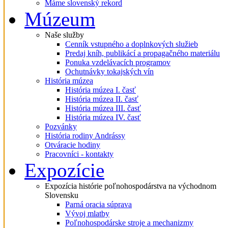
Máme slovenský rekord
Múzeum
Naše služby
Cenník vstupného a doplnkových služieb
Predaj kníh, publikácí a propagačného materiálu
Ponuka vzdelávacích programov
Ochutnávky tokajských vín
História múzea
História múzea I. časť
História múzea II. časť
História múzea III. časť
História múzea IV. časť
Pozvánky
História rodiny Andrássy
Otváracie hodiny
Pracovníci - kontakty
Expozície
Expozícia histórie poľnohospodárstva na východnom
Slovensku
Parná oracia súprava
Vývoj mlatby
Poľnohospodárske stroje a mechanizmy