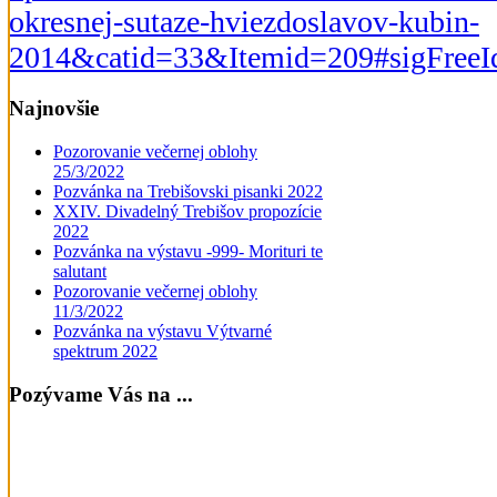
okresnej-sutaze-hviezdoslavov-kubin-
2014&catid=33&Itemid=209#sigFreeI
Najnovšie
Pozorovanie večernej oblohy
25/3/2022
Pozvánka na Trebišovski pisanki 2022
XXIV. Divadelný Trebišov propozície
2022
Pozvánka na výstavu -999- Morituri te
salutant
Pozorovanie večernej oblohy
11/3/2022
Pozvánka na výstavu Výtvarné
spektrum 2022
Pozývame Vás na ...