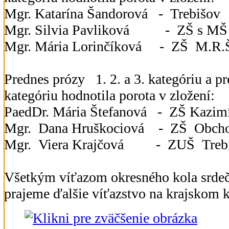
Mgr. Katarína Šandorová - Tre
Mgr. Silvia Pavliková - ZŠ s
Mgr. Mária Lorinčíková - ZŠ M.R.Št
Prednes prózy 1. 2. a 3. kategóriu a pr
kategóriu hodnotila porota v zložení:
PaedDr. Mária Štefanová - ZŠ 
Mgr. Dana Hruškociová - ZŠ Obcho
Mgr. Viera Krajčová - ZUŠ Treb
Všetkým víťazom okresného kola srdeč
prajeme ďalšie víťazstvo na krajskom 