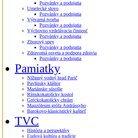
Pozvánky a podujatia
Umelecké slovo
Pozvánky a podujatia
Výtvarná tvorba
Pozvánky a podujatia
Výchovno vzdelávacia činnosť
Pozvánky a podujatia
Zborový spev
Pozvánky a podujatia
Zdravotná osveta a podpora zdravia
Pozvánky a podujatia
Pamiatky
Nížinný vodný hrad Parič
Pavlínsky kláštor
Mariánske súsošie
Rímskokatolícky kostol
Gréckokatolícky chrám
Mauzóleum grófa Andrássyho
Barokovo-klasicistický kaštieľ
TVC
História a perspektívy
Ľudová kultúra a tradície