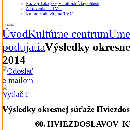
Rozvoj Tokajskej vinohradníckej oblasti
Zastavenia na TVC
Kultúrne aktivity na TVC
Úvod
Kultúrne centrum
Umel
podujatia
Výsledky okresne
2014
Výsledky okresnej súťaže Hviezdo
60. HVIEZDOSLAVOV K