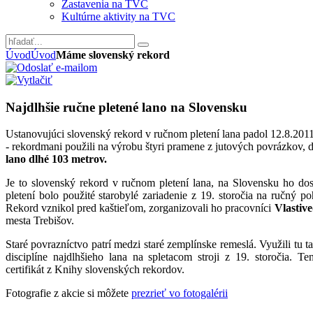
Zastavenia na TVC
Kultúrne aktivity na TVC
Úvod
Úvod
Máme slovenský rekord
Najdlhšie ručne pletené lano na Slovensku
Ustanovujúci slovenský rekord v ručnom pletení lana padol 12.8.2011
- rekordmani použili na výrobu štyri pramene z jutových povrázkov, 
lano dlhé 103 metrov.
Je to slovenský rekord v ručnom pletení lana, na Slovensku ho dos
pletení bolo použité starobylé zariadenie z 19. storočia na ručný p
Rekord vznikol pred kaštieľom, zorganizovali ho pracovníci
Vlastiv
mesta Trebišov.
Staré povrazníctvo patrí medzi staré zemplínske remeslá. Využili tu 
disciplíne najdlhšieho lana na spletacom stroji z 19. storočia. Te
certifikát z Knihy slovenských rekordov.
Fotografie z akcie si môžete
prezrieť vo fotogalérii