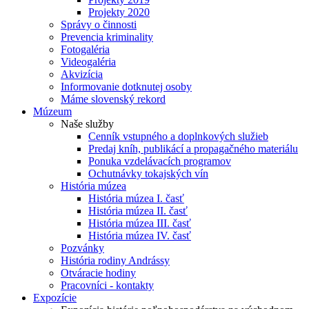
Projekty 2020
Správy o činnosti
Prevencia kriminality
Fotogaléria
Videogaléria
Akvizícia
Informovanie dotknutej osoby
Máme slovenský rekord
Múzeum
Naše služby
Cenník vstupného a doplnkových služieb
Predaj kníh, publikácí a propagačného materiálu
Ponuka vzdelávacích programov
Ochutnávky tokajských vín
História múzea
História múzea I. časť
História múzea II. časť
História múzea III. časť
História múzea IV. časť
Pozvánky
História rodiny Andrássy
Otváracie hodiny
Pracovníci - kontakty
Expozície