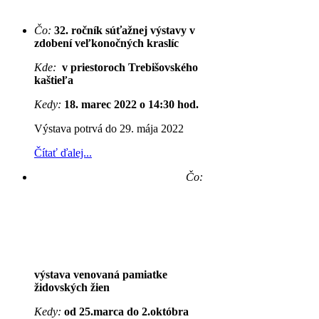
Čo:
32. ročník súťažnej výstavy v
zdobení veľkonočných kraslíc
Kde:
v priestoroch Trebišovského
kaštieľa
Kedy:
18. marec 2022 o 14:30 hod.
Výstava potrvá do 29. mája 2022
Čítať ďalej...
Čo:
výstava venovaná pamiatke
židovských žien
Kedy:
od 25.marca do 2.októbra