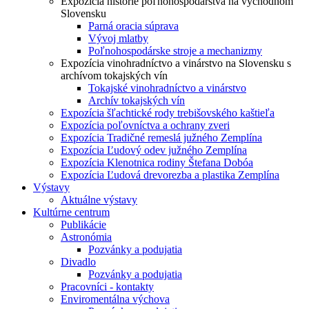
Expozícia histórie poľnohospodárstva na východnom
Slovensku
Parná oracia súprava
Vývoj mlatby
Poľnohospodárske stroje a mechanizmy
Expozícia vinohradníctvo a vinárstvo na Slovensku s
archívom tokajských vín
Tokajské vinohradníctvo a vinárstvo
Archív tokajských vín
Expozícia šľachtické rody trebišovského kaštieľa
Expozícia poľovníctva a ochrany zveri
Expozícia Tradičné remeslá južného Zemplína
Expozícia Ľudový odev južného Zemplína
Expozícia Klenotnica rodiny Štefana Dobóa
Expozícia Ľudová drevorezba a plastika Zemplína
Výstavy
Aktuálne výstavy
Kultúrne centrum
Publikácie
Astronómia
Pozvánky a podujatia
Divadlo
Pozvánky a podujatia
Pracovníci - kontakty
Enviromentálna výchova