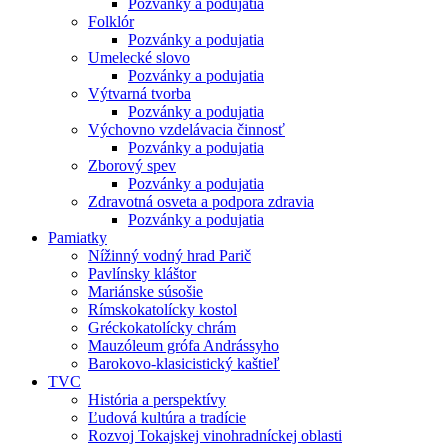
Pozvánky a podujatia
Folklór
Pozvánky a podujatia
Umelecké slovo
Pozvánky a podujatia
Výtvarná tvorba
Pozvánky a podujatia
Výchovno vzdelávacia činnosť
Pozvánky a podujatia
Zborový spev
Pozvánky a podujatia
Zdravotná osveta a podpora zdravia
Pozvánky a podujatia
Pamiatky
Nížinný vodný hrad Parič
Pavlínsky kláštor
Mariánske súsošie
Rímskokatolícky kostol
Gréckokatolícky chrám
Mauzóleum grófa Andrássyho
Barokovo-klasicistický kaštieľ
TVC
História a perspektívy
Ľudová kultúra a tradície
Rozvoj Tokajskej vinohradníckej oblasti