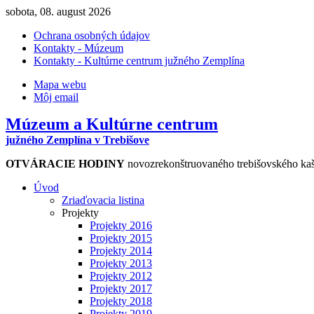
sobota, 08. august 2026
Ochrana osobných údajov
Kontakty - Múzeum
Kontakty - Kultúrne centrum južného Zemplína
Mapa webu
Môj email
Múzeum a Kultúrne centrum
južného Zemplína v Trebišove
OTVÁRACIE HODINY
novozrekonštruovaného trebišovského kaš
Úvod
Zriaďovacia listina
Projekty
Projekty 2016
Projekty 2015
Projekty 2014
Projekty 2013
Projekty 2012
Projekty 2017
Projekty 2018
Projekty 2019