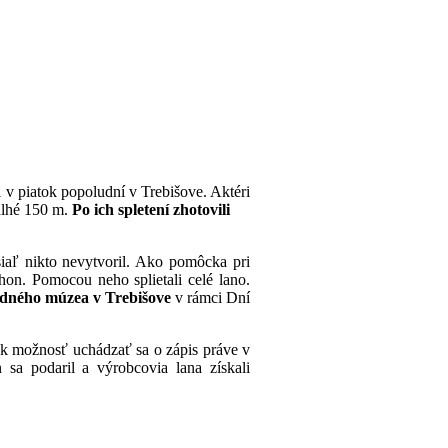
 v piatok popoludní v Trebišove. Aktéri
dlhé 150 m.
Po ich spletení zhotovili
iaľ nikto nevytvoril. Ako pomôcka pri
ohon. Pomocou neho splietali celé lano.
edného múzea v Trebišove
v rámci Dní
tak možnosť uchádzať sa o zápis práve v
n sa podaril a výrobcovia lana získali