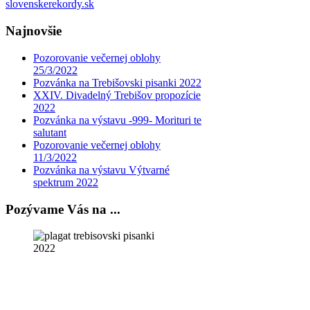
slovenskerekordy.sk
Najnovšie
Pozorovanie večernej oblohy
25/3/2022
Pozvánka na Trebišovski pisanki 2022
XXIV. Divadelný Trebišov propozície
2022
Pozvánka na výstavu -999- Morituri te
salutant
Pozorovanie večernej oblohy
11/3/2022
Pozvánka na výstavu Výtvarné
spektrum 2022
Pozývame Vás na ...