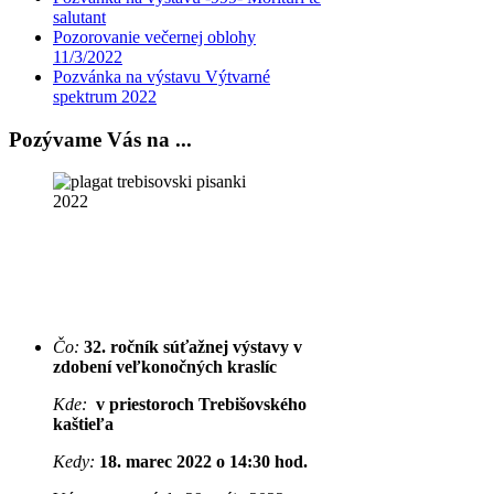
salutant
Pozorovanie večernej oblohy
11/3/2022
Pozvánka na výstavu Výtvarné
spektrum 2022
Pozývame Vás na ...
Čo:
32. ročník súťažnej výstavy v
zdobení veľkonočných kraslíc
Kde:
v priestoroch Trebišovského
kaštieľa
Kedy:
18. marec 2022 o 14:30 hod.