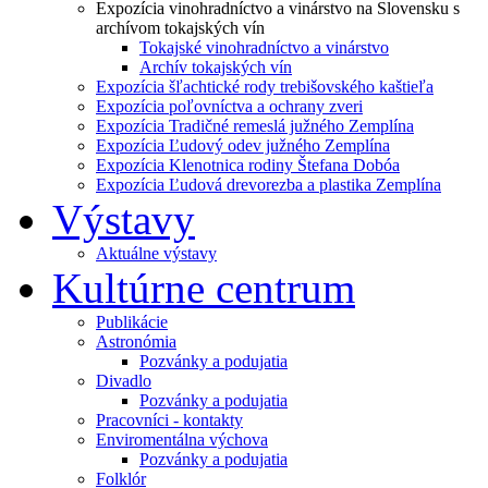
Expozícia vinohradníctvo a vinárstvo na Slovensku s
archívom tokajských vín
Tokajské vinohradníctvo a vinárstvo
Archív tokajských vín
Expozícia šľachtické rody trebišovského kaštieľa
Expozícia poľovníctva a ochrany zveri
Expozícia Tradičné remeslá južného Zemplína
Expozícia Ľudový odev južného Zemplína
Expozícia Klenotnica rodiny Štefana Dobóa
Expozícia Ľudová drevorezba a plastika Zemplína
Výstavy
Aktuálne výstavy
Kultúrne centrum
Publikácie
Astronómia
Pozvánky a podujatia
Divadlo
Pozvánky a podujatia
Pracovníci - kontakty
Enviromentálna výchova
Pozvánky a podujatia
Folklór