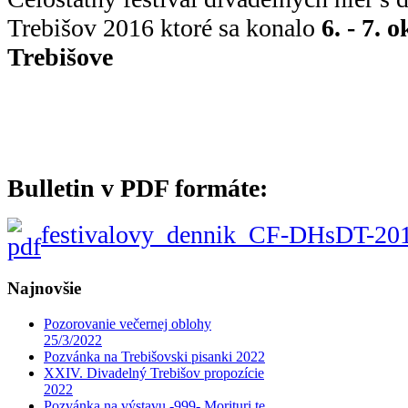
Trebišov 2016 ktoré sa konalo
6. - 7. 
Trebišove
Bulletin v PDF formáte:
festivalovy_dennik_CF-DHsDT-201
Najnovšie
Pozorovanie večernej oblohy
25/3/2022
Pozvánka na Trebišovski pisanki 2022
XXIV. Divadelný Trebišov propozície
2022
Pozvánka na výstavu -999- Morituri te