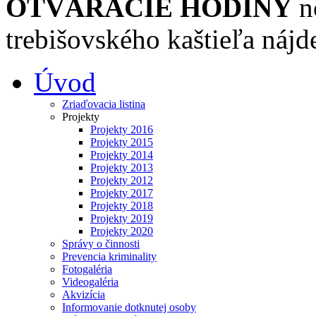
OTVÁRACIE HODINY
n
trebišovského kaštieľa nájd
Úvod
Zriaďovacia listina
Projekty
Projekty 2016
Projekty 2015
Projekty 2014
Projekty 2013
Projekty 2012
Projekty 2017
Projekty 2018
Projekty 2019
Projekty 2020
Správy o činnosti
Prevencia kriminality
Fotogaléria
Videogaléria
Akvizícia
Informovanie dotknutej osoby