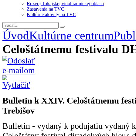
Rozvoj Tokajskej vinohradníckej oblasti
Zastavenia na TVC
Kultúrne aktivity na TVC
Úvod
Kultúrne centrum
Publ
Celoštátnemu festivalu D
Bulletin k XXIV. Celoštátnemu fes
Trebišov
Bulletin - vydaný k podujatiu vydaný 
Celoštátny festival divadelných hier s