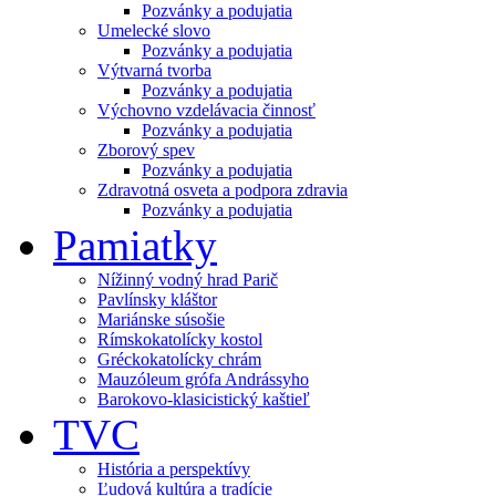
Pozvánky a podujatia
Umelecké slovo
Pozvánky a podujatia
Výtvarná tvorba
Pozvánky a podujatia
Výchovno vzdelávacia činnosť
Pozvánky a podujatia
Zborový spev
Pozvánky a podujatia
Zdravotná osveta a podpora zdravia
Pozvánky a podujatia
Pamiatky
Nížinný vodný hrad Parič
Pavlínsky kláštor
Mariánske súsošie
Rímskokatolícky kostol
Gréckokatolícky chrám
Mauzóleum grófa Andrássyho
Barokovo-klasicistický kaštieľ
TVC
História a perspektívy
Ľudová kultúra a tradície