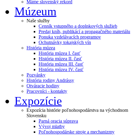
Máme slovenský rekord
Múzeum
Naše služby
Cenník vstupného a doplnkových služieb
Predaj kníh, publikácí a propagačného materiálu
Ponuka vzdelávacích programov
Ochutnávky tokajských vín
História múzea
História múzea I. časť
História múzea II. časť
História múzea III. časť
História múzea IV. časť
Pozvánky
História rodiny Andrássy
Otváracie hodiny
Pracovníci - kontakty
Expozície
Expozícia histórie poľnohospodárstva na východnom
Slovensku
Parná oracia súprava
Vývoj mlatby
Poľnohospodárske stroje a mechanizmy