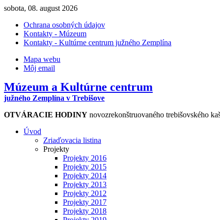
sobota, 08. august 2026
Ochrana osobných údajov
Kontakty - Múzeum
Kontakty - Kultúrne centrum južného Zemplína
Mapa webu
Môj email
Múzeum a Kultúrne centrum
južného Zemplína v Trebišove
OTVÁRACIE HODINY
novozrekonštruovaného trebišovského kaš
Úvod
Zriaďovacia listina
Projekty
Projekty 2016
Projekty 2015
Projekty 2014
Projekty 2013
Projekty 2012
Projekty 2017
Projekty 2018
Projekty 2019