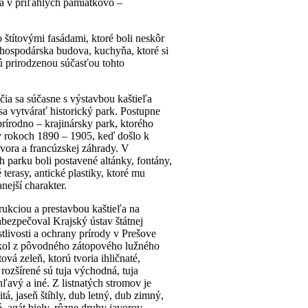
 a v priľahlých pamiatkovo –
štítovými fasádami, ktoré boli neskôr
, hospodárska budova, kuchyňa, ktoré si
ú prirodzenou súčasťou tohto
ia sa súčasne s výstavbou kaštieľa
sa vytvárať historický park. Postupne
prírodno – krajinársky park, ktorého
v rokoch 1890 – 1905, keď došlo k
vora a francúzskej záhrady. V
h parku boli postavené altánky, fontány,
 terasy, antické plastiky, ktoré mu
nejší charakter.
rukciou a prestavbou kaštieľa na
bezpečoval Krajský ústav štátnej
tlivosti a ochrany prírody v Prešove
ikol z pôvodného zátopového lužného
ová zeleň, ktorú tvoria ihličnaté,
 rozšírené sú tuja východná, tuja
ľavý a iné. Z listnatých stromov je
á, jaseň štíhly, dub letný, dub zimný,
á, agát biely, rôzne druhy javorov,