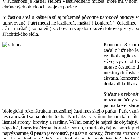
V súčasnosti je kaštieľ sídlom Vlastivedného múzea, ktoré má v ňom
chránených objektoch svoje expozície.
Súčasťou areálu kaštieľa sú aj prízemné pôvodne barokové budovy so 
upravované. Patrí medzi ne jazdiareň, maštaľ ( koniareň ), čeľadinec
až na maštaľ ( koniareň ) zachovali svoje barokové slohové prvky a s
šľachtického sídla.
Koncom 18. storoč
začal z lužného le
vznikol anglický 
vývoj vyvrcholil 
úprave čestného d
niektorých častiac
akváriá, koncertné
dodávali kultivova
Súčasne s rekonšt
muzeálne účely za
pamiatkovej staros
biologickú rekonštrukciu muzeálnej časti mestského parku. Park vzn
lesa a rozšíril sa na ploche 62 ha. Nachádza sa v ňom historická i nálet
listnaté stromy, kroviny a rastliny. Veľmi cenný je najmä tis obyčajný,
západná, borovica čierna, borovica sosna, smrek obyčajný, smrek pich
najvýznamnejší platan javorolistý, pagaštan konsky, čremcha strapcovit
buk lesný, hrab obyčajný, brest hrabolistý, lipa malolistá, jelša lepkav