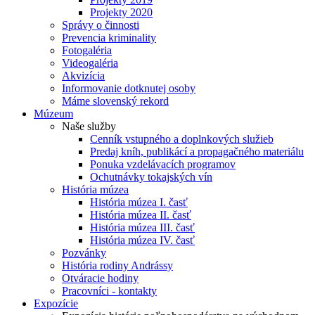
Projekty 2020
Správy o činnosti
Prevencia kriminality
Fotogaléria
Videogaléria
Akvizícia
Informovanie dotknutej osoby
Máme slovenský rekord
Múzeum
Naše služby
Cenník vstupného a doplnkových služieb
Predaj kníh, publikácí a propagačného materiálu
Ponuka vzdelávacích programov
Ochutnávky tokajských vín
História múzea
História múzea I. časť
História múzea II. časť
História múzea III. časť
História múzea IV. časť
Pozvánky
História rodiny Andrássy
Otváracie hodiny
Pracovníci - kontakty
Expozície