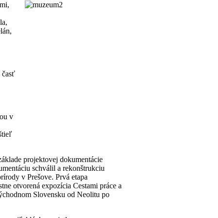
ami,
la,
lán,
 časť
kou v
tieľ
 základe projektovej dokumentácie
mentáciu schválil a rekonštrukciu
prírody v Prešove. Prvá etapa
ostne otvorená expozícia Cestami práce a
Východnom Slovensku od Neolitu po