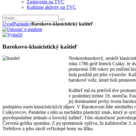
Zastavenia na TVC
Kultúrne aktivity na TVC
Úvod
Pamiatky
Barokovo-klasicistický kaštieľ
Barokovo-klasicistický kaštieľ
Neskorobarokový, neskôr klasicisti
roku 1786 gróf Imrich Csáky. Je d
postavená 100 rokov po zničení hra
bola použitá pri jeho výstavbe. Kaš
barokové veže, ktoré boli pristavené
Kaštieľ má na priečelí dve postrann
v poslednej tretine 19. storočia. F
jej dominantné prvky tvoria baroko
podopiera osem klasicistických stĺpov. V Barokovom štíte stredného riz
Csákyovcov. Paralelne s ním sa nachádza plastický znak, ktorý je sy
pravdepodobne jednalo o lovecký kaštieľ. Túto skutočnosť potvrdzu
Červená grófka spomína. Z jej spomienok vplýva, že každoročne 3. n
Trebišove a jeho okolí veľkolepé hony na líšku.