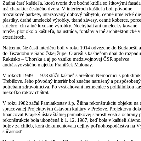
Zadná časť kaštieľa, ktorú tvoria dve bočné krídla so štítovými fasád
má charakter čestného dvora. V interiéroch kaštieľa boli pôvodne
mozaikové parkety, intarzovaný dobový nábytok, cenné umelecké die
plastiky, drahé umelecké výrobky, tkané závesy, cenné koberce, porce
striebro, cín a iné luxusné výrobky. Nechýbali ani umelecky kované
mreže, plot okolo kaštieľa, balustráda, fontány a iné architektonické v
exteriéroch.
Najcennejšie časti interiéru boli v roku 1914 odvezené do Budapešti a
do Tiszadobu v Sabolčskej župe. O areál s kaštieľom dbal do rozpadu
Rakúsko – Uhorska a aj po vzniku medzivojnovej ČSR správca
andrássyovského majetku František Malonay.
V rokoch 1949 – 1978 slúžil kaštieľ s areálom Nemocnici s poliklini
Trebišove. Jeho pôvodný interiér bol značne narušený a prispôsobený
potrebám zdravotníctva. Po vysťahovaní nemocnice s poliklinikou kaš
niekoľko rokov chátral.
V roku 1982 začal Pamiatkostav š.p. Žilina rekonštrukciu objektu na
spracovanej Projektovým ústavom kultúry v Prešove. Projektovú doku
financoval Krajský ústav štátnej pamiatkovej starostlivosti a ochrany 
rekonštrukcie bola ukončená k 1. 12. 1987, keď bola v kaštieli slávn
bojov za chlieb, korá dokumentovala dejiny poľnohospodárstva na 
súčasnosť.