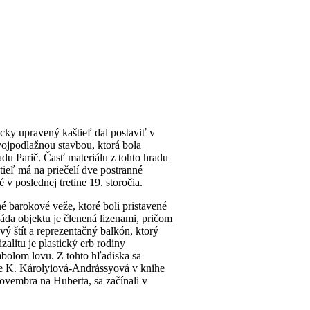
cky upravený kaštieľ dal postaviť v
vojpodlažnou stavbou, ktorá bola
du Parič. Časť materiálu z tohto hradu
tieľ má na priečelí dve postranné
 v poslednej tretine 19. storočia.
é barokové veže, ktoré boli pristavené
asáda objektu je členená lizenami, pričom
vý štít a reprezentačný balkón, ktorý
alitu je plastický erb rodiny
mbolom lovu. Z tohto hľadiska sa
je K. Károlyiová-Andrássyová v knihe
ovembra na Huberta, sa začínali v