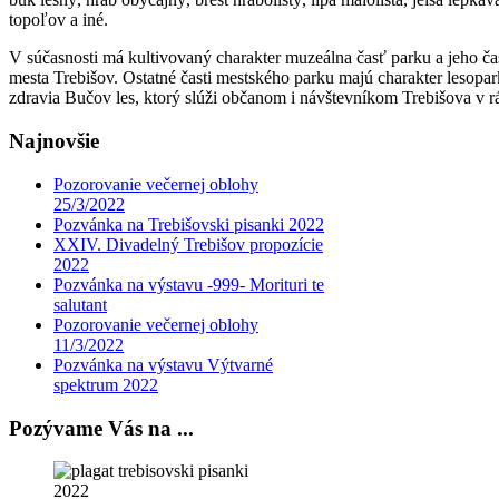
topoľov a iné.
V súčasnosti má kultivovaný charakter muzeálna časť parku a jeho čas
mesta Trebišov. Ostatné časti mestského parku majú charakter lesopar
zdravia Bučov les, ktorý slúži občanom i návštevníkom Trebišova v rá
Najnovšie
Pozorovanie večernej oblohy
25/3/2022
Pozvánka na Trebišovski pisanki 2022
XXIV. Divadelný Trebišov propozície
2022
Pozvánka na výstavu -999- Morituri te
salutant
Pozorovanie večernej oblohy
11/3/2022
Pozvánka na výstavu Výtvarné
spektrum 2022
Pozývame Vás na ...