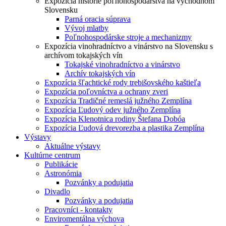
Expozícia histórie poľnohospodárstva na východnom
Slovensku
Parná oracia súprava
Vývoj mlatby
Poľnohospodárske stroje a mechanizmy
Expozícia vinohradníctvo a vinárstvo na Slovensku s
archívom tokajských vín
Tokajské vinohradníctvo a vinárstvo
Archív tokajských vín
Expozícia šľachtické rody trebišovského kaštieľa
Expozícia poľovníctva a ochrany zveri
Expozícia Tradičné remeslá južného Zemplína
Expozícia Ľudový odev južného Zemplína
Expozícia Klenotnica rodiny Štefana Dobóa
Expozícia Ľudová drevorezba a plastika Zemplína
Výstavy
Aktuálne výstavy
Kultúrne centrum
Publikácie
Astronómia
Pozvánky a podujatia
Divadlo
Pozvánky a podujatia
Pracovníci - kontakty
Enviromentálna výchova