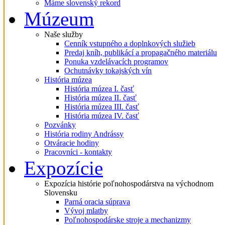
Máme slovenský rekord
Múzeum
Naše služby
Cenník vstupného a doplnkových služieb
Predaj kníh, publikácí a propagačného materiálu
Ponuka vzdelávacích programov
Ochutnávky tokajských vín
História múzea
História múzea I. časť
História múzea II. časť
História múzea III. časť
História múzea IV. časť
Pozvánky
História rodiny Andrássy
Otváracie hodiny
Pracovníci - kontakty
Expozície
Expozícia histórie poľnohospodárstva na východnom
Slovensku
Parná oracia súprava
Vývoj mlatby
Poľnohospodárske stroje a mechanizmy