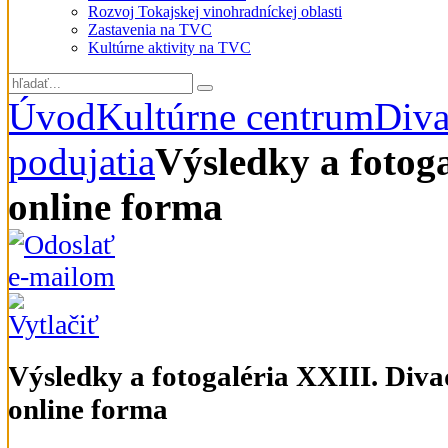
Rozvoj Tokajskej vinohradníckej oblasti
Zastavenia na TVC
Kultúrne aktivity na TVC
Úvod
Kultúrne centrum
Diva
podujatia
Výsledky a fotog
online forma
Výsledky a fotogaléria XXIII. Diva
online forma