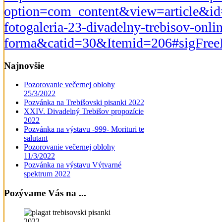
option=com_content&view=article&id
fotogaleria-23-divadelny-trebisov-onli
forma&catid=30&Itemid=206#sigFree
Najnovšie
Pozorovanie večernej oblohy
25/3/2022
Pozvánka na Trebišovski pisanki 2022
XXIV. Divadelný Trebišov propozície
2022
Pozvánka na výstavu -999- Morituri te
salutant
Pozorovanie večernej oblohy
11/3/2022
Pozvánka na výstavu Výtvarné
spektrum 2022
Pozývame Vás na ...