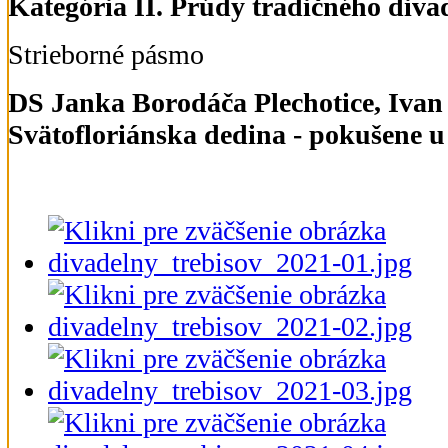
Kategória II. Prúdy tradičného diva
Strieborné pásmo
DS Janka Borodáča Plechotice, Ivan
Svätofloriánska dedina - pokušene u