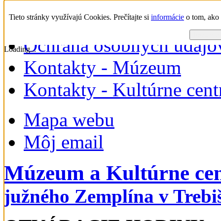
nedeľa, 09. august 2026
Tieto stránky využívajú Cookies. Prečítajte si
informácie
o tom, ako 
Rozumiem 
Ochrana osobných údajo
Loading...
Kontakty - Múzeum
Kontakty - Kultúrne cen
Mapa webu
Môj email
Múzeum a Kultúrne ce
južného Zemplína v Trebi