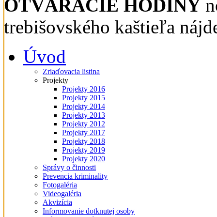
OTVÁRACIE HODINY
n
trebišovského kaštieľa nájd
Úvod
Zriaďovacia listina
Projekty
Projekty 2016
Projekty 2015
Projekty 2014
Projekty 2013
Projekty 2012
Projekty 2017
Projekty 2018
Projekty 2019
Projekty 2020
Správy o činnosti
Prevencia kriminality
Fotogaléria
Videogaléria
Akvizícia
Informovanie dotknutej osoby