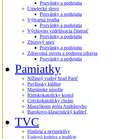
Pozvánky a podujatia
Umelecké slovo
Pozvánky a podujatia
Výtvarná tvorba
Pozvánky a podujatia
Výchovno vzdelávacia činnosť
Pozvánky a podujatia
Zborový spev
Pozvánky a podujatia
Zdravotná osveta a podpora zdravia
Pozvánky a podujatia
Pamiatky
Nížinný vodný hrad Parič
Pavlínsky kláštor
Mariánske súsošie
Rímskokatolícky kostol
Gréckokatolícky chrám
Mauzóleum grófa Andrássyho
Barokovo-klasicistický kaštieľ
TVC
História a perspektívy
Ľudová kultúra a tradície