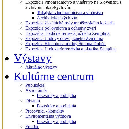
Expozícia vinohradníctvo a vinárstvo na Slovensku s
archívom tokajských vín
Tokajské vinohradníctvo a vinárstvo
Archív tokajských vín
Expozícia šľachtické rody trebišovského kaštieľa
Expozícia poľovníctva a ochrany zveri
Expozícia Tradičné remeslá južného Zemplína
Expozícia Ľudový odev južného Zemplína
Expozícia Klenotnica rodiny Štefana Dobóa
Expozícia Ľudová drevorezba a plastika Zemplína
Výstavy
Aktuálne výstavy
Kultúrne centrum
Publikácie
Astronómia
Pozvánky a podujatia
Divadlo
Pozvánky a podujatia
Pracovníci - kontakty
Enviromentálna výchova
Pozvánky a podujatia
Folklór